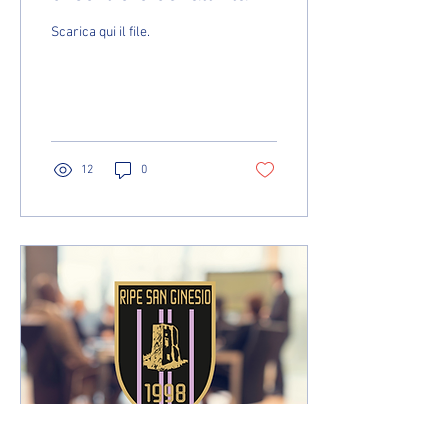
sportiva in materia di
Scarica qui il file.
safeguarding
12
0