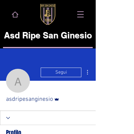
Asd Ripe San Ginesio
Altre azioni
Segui
asdripesanginesio
Amministratore
asdripesanginesio
Profilo