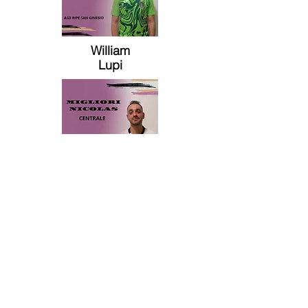
William
Lupi
Nicolas
Migliori