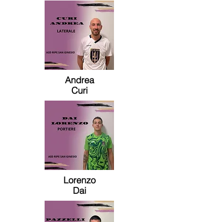
Andrea
Curi
Lorenzo
Dai