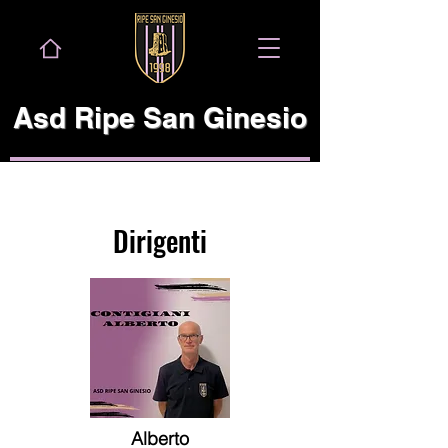
Asd Ripe San Ginesio
Dirigenti
Alberto